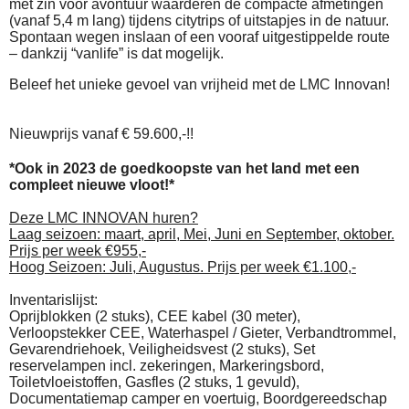
met zin voor avontuur waarderen de compacte afmetingen
(vanaf 5,4 m lang) tijdens citytrips of uitstapjes in de natuur.
Spontaan wegen inslaan of een vooraf uitgestippelde route
– dankzij “vanlife” is dat mogelijk.
Beleef het unieke gevoel van vrijheid met de LMC Innovan!
Nieuwprijs vanaf € 59.600,-!!
*Ook in 2023 de goedkoopste van het land met een
compleet nieuwe vloot!*
Deze LMC INNOVAN huren?
Laag seizoen: maart, april, Mei, Juni en September, oktober.
Prijs per week €955,-
Hoog Seizoen: Juli, Augustus. Prijs per week €1.100,-
Inventarislijst:
Oprijblokken (2 stuks), CEE kabel (30 meter),
Verloopstekker CEE, Waterhaspel / Gieter, Verbandtrommel,
Gevarendriehoek, Veiligheidsvest (2 stuks), Set
reservelampen incl. zekeringen, Markeringsbord,
Toiletvloeistoffen, Gasfles (2 stuks, 1 gevuld),
Documentatiemap camper en voertuig, Boordgereedschap