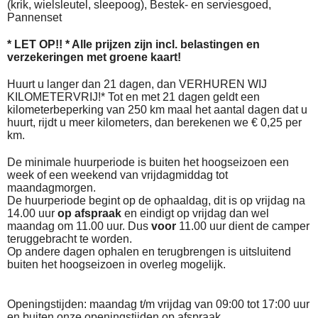
(krik, wielsleutel, sleepoog), Bestek- en serviesgoed,
Pannenset
* LET OP!! * Alle prijzen zijn incl. belastingen en
verzekeringen met groene kaart!
Huurt u langer dan 21 dagen, dan VERHUREN WIJ
KILOMETERVRIJ!* Tot en met 21 dagen geldt een
kilometerbeperking van 250 km maal het aantal dagen dat u
huurt, rijdt u meer kilometers, dan berekenen we € 0,25 per
km.
De minimale huurperiode is buiten het hoogseizoen een
week of een weekend van vrijdagmiddag tot
maandagmorgen.
De huurperiode begint op de ophaaldag, dit is op vrijdag na
14.00 uur
op afspraak
en eindigt op vrijdag dan wel
maandag om 11.00 uur. Dus
voor
11.00 uur dient de camper
teruggebracht te worden.
Op andere dagen ophalen en terugbrengen is uitsluitend
buiten het hoogseizoen in overleg mogelijk.
Openingstijden: maandag t/m vrijdag van 09:00 tot 17:00 uur
en buiten onze openingstijden op afspraak.